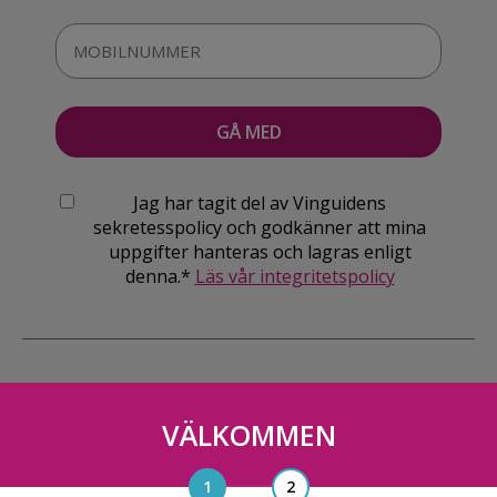
Jag har tagit del av Vinguidens
sekretesspolicy och godkänner att mina
uppgifter hanteras och lagras enligt
denna.*
Läs vår integritetspolicy
VÄLKOMMEN
Vinguiden Nordic AB