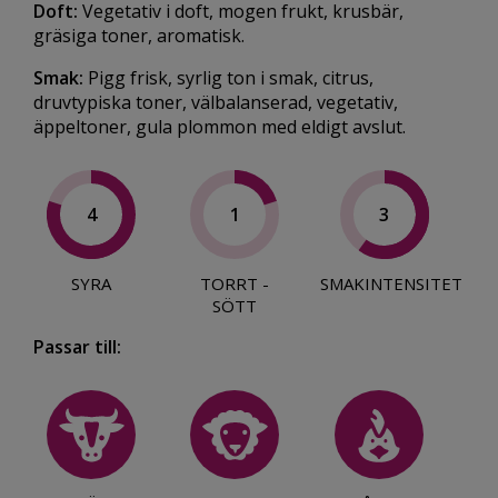
Doft:
Vegetativ i doft, mogen frukt, krusbär,
gräsiga toner, aromatisk.
Smak:
Pigg frisk, syrlig ton i smak, citrus,
druvtypiska toner, välbalanserad, vegetativ,
äppeltoner, gula plommon med eldigt avslut.
4
1
3
SYRA
TORRT -
SMAKINTENSITET
SÖTT
Passar till: