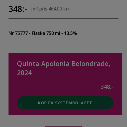
348:-
Jmf.pris 464.00 kr/l
Nr 75777
- Flaska 750 ml
- 13.5%
Quinta Apolonia Belondrade,
2024
348:-
KÖP PÅ SYSTEMBOLAGET