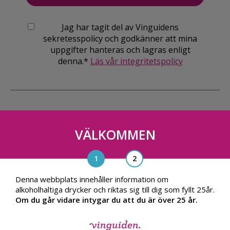
Jag har tagit del av Vinguidens
sekretesspolicy och godkänner att mina
uppgifter hanteras och lagras enligt
denna.*
Läs vår integritetspolicy
VÄLKOMMEN
Vinguiden Nordic AB
Blasieholmsgatan 4A, 111 48, Stockholm
info@vinguiden.com
Denna webbplats innehåller information om
alkoholhaltiga drycker och riktas sig till dig som fyllt 25år.
Om du går vidare intygar du att du är över 25 år.