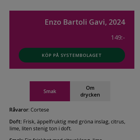
Enzo Bartoli Gavi, 2024
149:-
KÖP PÅ SYSTEMBOLAGET
Om
Smak
drycken
Råvaror
: Cortese
Doft:
Frisk, äppelfruktig med gröna inslag, citrus,
lime, liten stenig ton i doft.