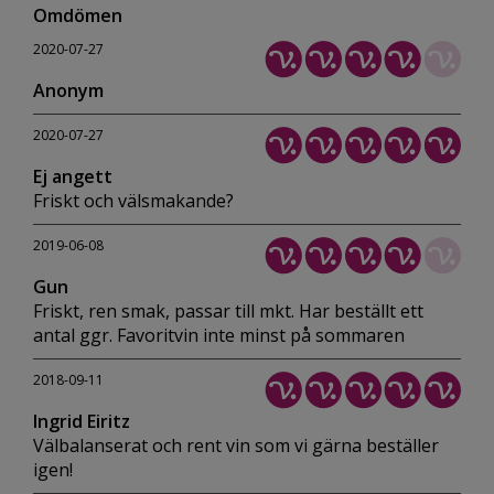
Omdömen
2020-07-27
Anonym
2020-07-27
Ej angett
Friskt och välsmakande?
2019-06-08
Gun
Friskt, ren smak, passar till mkt. Har beställt ett
antal ggr. Favoritvin inte minst på sommaren
2018-09-11
Ingrid Eiritz
Välbalanserat och rent vin som vi gärna beställer
igen!