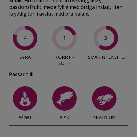
Smak:
Fin friskhet med citrusklang, lime,
passionsfrukt, medelfyllig med örtiga inslag, liten
kryddig ton i avslut med bra balans.
4
1
3
SYRA
TORRT -
SMAKINTENSITET
SÖTT
Passar till:
FÅGEL
FISK
SKALDJUR