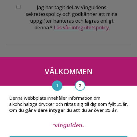
Jag har tagit del av Vinguidens
sekretesspolicy och godkänner att mina
uppgifter hanteras och lagras enligt
denna.*
Läs vår integritetspolicy
VÄLKOMMEN
Vinguiden Nordic AB
Blasieholmsgatan 4A, 111 48, Stockholm
info@vinguiden.com
Denna webbplats innehåller information om
alkoholhaltiga drycker och riktas sig till dig som fyllt 25år.
Om du går vidare intygar du att du är över 25 år.