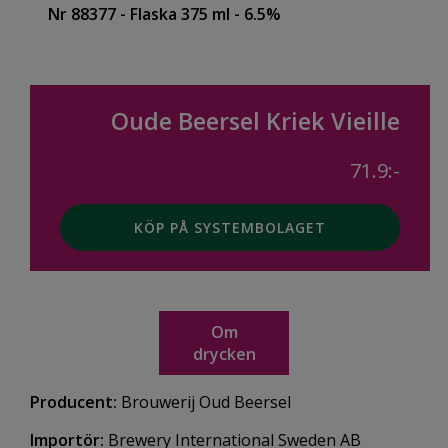
Nr 88377
- Flaska 375 ml
- 6.5%
Oude Beersel Kriek Vieille
71.9:-
KÖP PÅ SYSTEMBOLAGET
Om
drycken
Producent:
Brouwerij Oud Beersel
Importör:
Brewery International Sweden AB