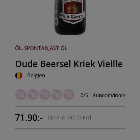
ÖL, SPONTANJÄST ÖL
Oude Beersel Kriek Vieille
Belgien
0/5
Kundomdöme
71.90:-
Jmf.pris 191.73 kr/l