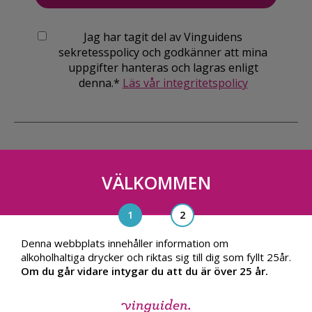
Jag har tagit del av Vinguidens
sekretesspolicy och godkänner att mina
uppgifter hanteras och lagras enligt
denna.*
Läs vår integritetspolicy
VÄLKOMMEN
Vinguiden Nordic AB
Blasieholmsgatan 4A, 111 48, Stockholm
info@vinguiden.com
Denna webbplats innehåller information om
alkoholhaltiga drycker och riktas sig till dig som fyllt 25år.
Om du går vidare intygar du att du är över 25 år.