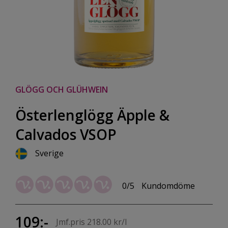
GLÖGG OCH GLÜHWEIN
Österlenglögg Äpple &
Calvados VSOP
Sverige
0/5
Kundomdöme
109:-
Jmf.pris 218.00 kr/l