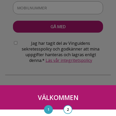
Jag har tagit del av Vinguidens
sekretesspolicy och godkänner att mina
uppgifter hanteras och lagras enligt
denna.*
Läs vår integritetspolicy
VÄLKOMMEN
Vinguiden Nordic AB
Blasieholmsgatan 4A, 111 48, Stockholm