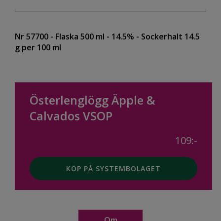
Nr 57700
- Flaska 500 ml
- 14.5%
- Sockerhalt 14.5
g per 100 ml
Österlenglögg Äpple &
Calvados VSOP
109:-
KÖP PÅ SYSTEMBOLAGET
Om