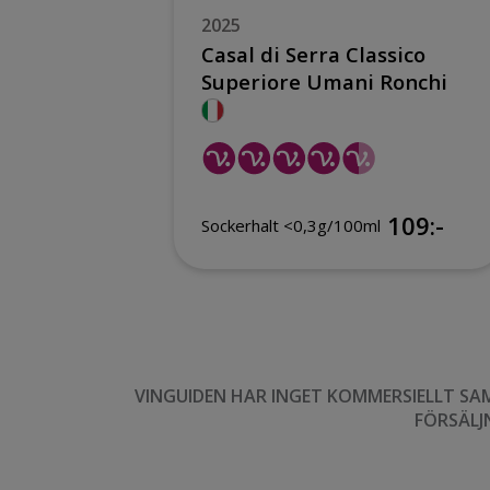
2025
ino Col
Casal di Serra Classico
Superiore Umani Ronchi
299:-
109:-
Sockerhalt <0,3g/100ml
VINGUIDEN HAR INGET KOMMERSIELLT SA
FÖRSÄLJ