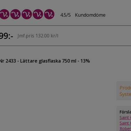
4.5/5
Kundomdöme
99:-
Jmf.pris 132.00 kr/l
Nr 2433
- Lättare glasflaska 750 ml
- 13%
Produ
Syst
Försl
Saint 
Saint 
Rober