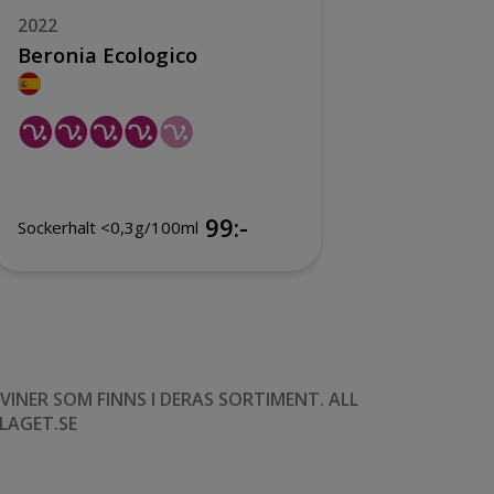
2022
2024
Beronia Ecologico
Marie d
Organi
99:-
Sockerhalt <0,3g/100ml
Sockerhal
NER SOM FINNS I DERAS SORTIMENT. ALL
LAGET.SE