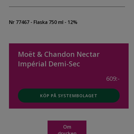
Nr 77467
- Flaska 750 ml
- 12%
Moët & Chandon Nectar
Impérial Demi-Sec
609:-
KÖP PÅ SYSTEMBOLAGET
Om
drycken