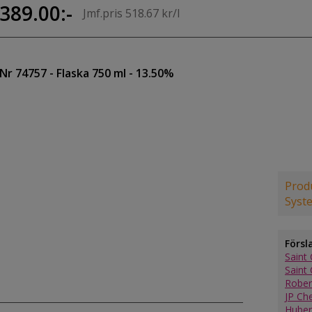
389.00:-
Jmf.pris 518.67 kr/l
Nr 74757
- Flaska 750 ml
- 13.50%
Produ
Syst
Försl
Saint 
Saint 
Rober
JP Ch
Huber