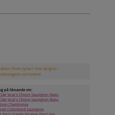
kten finns tyvärr inte längre i
embolagets sortiment.
ag på liknande vin:
Clair Vicar's Choice Sauvignon Blanc
Clair Vicar's Choice Sauvignon Blanc
tson Chardonnay
enet Colombard Sauvignon
t Beck Grande Réserve Pinot Gris