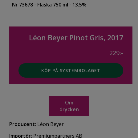
Nr 73678
- Flaska 750 ml
- 13.5%
Léon Beyer Pinot Gris, 2017
229:-
KÖP PÅ SYSTEMBOLAGET
Om
drycken
Producent:
Léon Beyer
Importör:
Premiumpartners AB