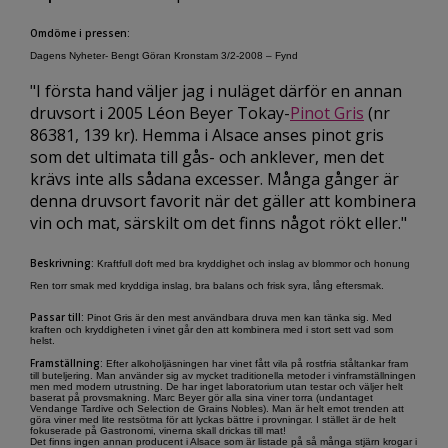
Omdöme i pressen:
Dagens Nyheter- Bengt Göran Kronstam 3/2-2008 – Fynd
"I första hand väljer jag i nuläget därför en annan
druvsort i 2005 Léon Beyer Tokay-
Pinot Gris
(nr
86381, 139 kr). Hemma i Alsace anses pinot gris
som det ultimata till gås- och anklever, men det
krävs inte alls sådana excesser. Många gånger är
denna druvsort favorit när det gäller att kombinera
vin och mat, särskilt om det finns något rökt eller."
Beskrivning:
Kraftfull doft med bra kryddighet och inslag av blommor och honung
Ren torr smak med kryddiga inslag, bra balans och frisk syra, lång eftersmak.
Passar till:
Pinot Gris är den mest användbara druva men kan tänka sig. Med
kraften och kryddigheten i vinet går den att kombinera med i stort sett vad som
helst.
Framställning:
Efter alkoholjäsningen har vinet fått vila på rostfria ståltankar fram
till buteljering. Man använder sig av mycket traditionella metoder i vinframställningen
men med modern utrustning. De har inget laboratorium utan testar och väljer helt
baserat på provsmakning. Marc Beyer gör alla sina viner torra (undantaget
Vendange Tardive och Selection de Grains Nobles). Man är helt emot trenden att
göra viner med lite restsötma för att lyckas bättre i provningar. I stället är de helt
fokuserade på Gastronomi, vinerna skall drickas till mat!
Det finns ingen annan producent i Alsace som är listade på så många stjärn krogar i