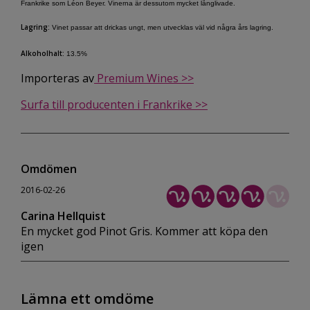
Frankrike som Léon Beyer. Vinerna är dessutom mycket långlivade.
Lagring:
Vinet passar att drickas ungt, men utvecklas väl vid några års lagring.
Alkoholhalt:
13.5%
Importeras av
Premium Wines >>
Surfa till producenten i Frankrike >>
Omdömen
2016-02-26
Carina Hellquist
En mycket god Pinot Gris. Kommer att köpa den
igen
Lämna ett omdöme