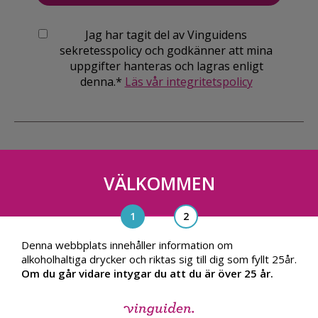
Jag har tagit del av Vinguidens
sekretesspolicy och godkänner att mina
uppgifter hanteras och lagras enligt
denna.*
Läs vår integritetspolicy
VÄLKOMMEN
Vinguiden Nordic AB
Blasieholmsgatan 4A, 111 48, Stockholm
info@vinguiden.com
Denna webbplats innehåller information om
alkoholhaltiga drycker och riktas sig till dig som fyllt 25år.
Om du går vidare intygar du att du är över 25 år.