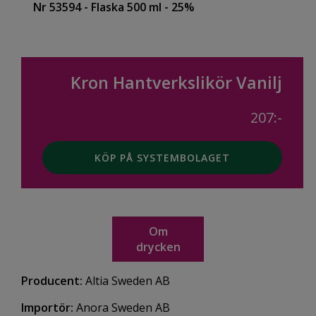
Nr 53594
- Flaska 500 ml
- 25%
Kron Hantverkslikör Vanilj
207:-
KÖP PÅ SYSTEMBOLAGET
Om
drycken
Producent:
Altia Sweden AB
Importör:
Anora Sweden AB