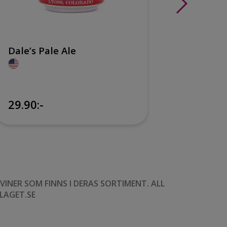
Dale’s Pale Ale
Kona B
Golden
29.90:-
25.90:
NER SOM FINNS I DERAS SORTIMENT. ALL
LAGET.SE