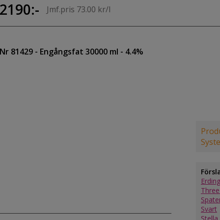
2190:-
Jmf.pris 73.00 kr/l
Nr 81429
- Engångsfat 30000 ml
- 4.4%
Produ
Syst
Försl
Erdin
Three
Spate
Svart
Stella