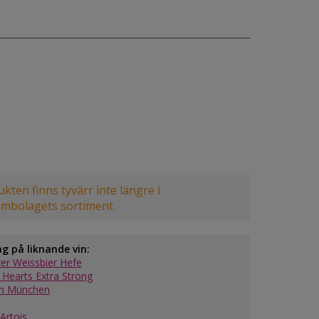
kten finns tyvärr inte längre i
embolagets sortiment.
ag på liknande vin:
ger Weissbier Hefe
 Hearts Extra Strong
n München
 Artois