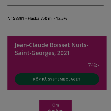
Nr 58391
- Flaska 750 ml
- 12.5%
Jean-Claude Boisset Nuits-
Saint-Georges, 2021
749:-
KÖP PÅ SYSTEMBOLAGET
Om
drycken