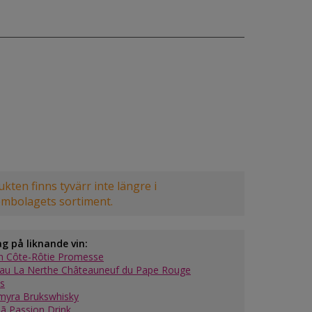
kten finns tyvärr inte längre i
embolagets sortiment.
ag på liknande vin:
n Côte-Rôtie Promesse
au La Nerthe Châteauneuf du Pape Rouge
s
yra Brukswhisky
ã Passion Drink