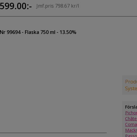
599.00:-
Jmf.pris 798.67 kr/l
Nr 99694
- Flaska 750 ml
- 13.50%
Produ
Syst
Försl
Picho
Châte
Corna
Mackm
Passo