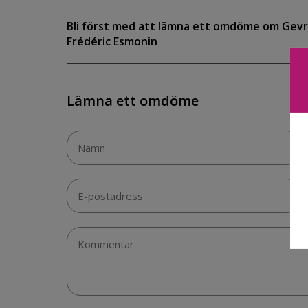
Bli först med att lämna ett omdöme om Gevr
Frédéric Esmonin
Lämna ett omdöme