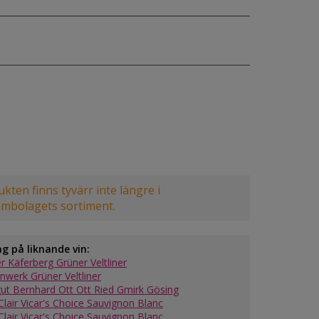
kten finns tyvärr inte längre i
embolagets sortiment.
ag på liknande vin:
r Käferberg Grüner Veltliner
nwerk Grüner Veltliner
ut Bernhard Ott Ott Ried Gmirk Gösing
Clair Vicar's Choice Sauvignon Blanc
Clair Vicar's Choice Sauvignon Blanc