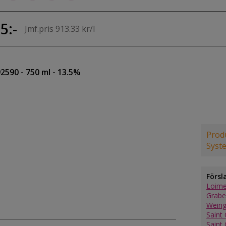
5:-
Jmf.pris 913.33 kr/l
92590
- 750 ml
- 13.5%
Produ
Syst
Försl
Loime
Grabe
Weing
Saint 
Saint 