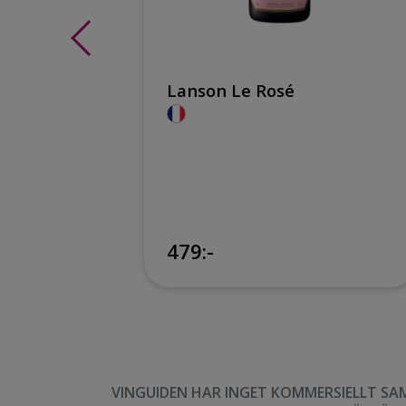
Lanson Le Rosé
ng
119:-
479:-
VINGUIDEN HAR INGET KOMMERSIELLT SA