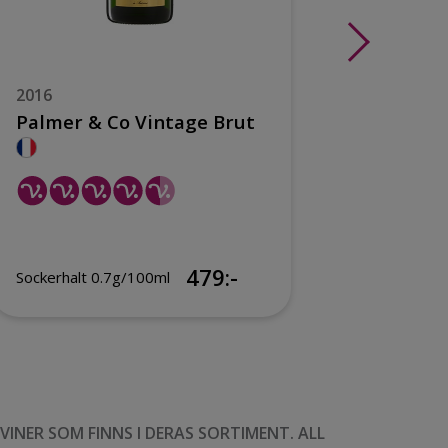
2016
Henrio
Palmer & Co Vintage Brut
479:-
469:-
Sockerhalt 0.7g/100ml
NER SOM FINNS I DERAS SORTIMENT. ALL