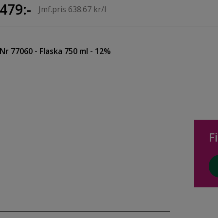
479:-
Jmf.pris 638.67 kr/l
Nr 77060
- Flaska 750 ml
- 12%
F