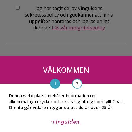
Jag har tagit del av Vinguidens
sekretesspolicy och godkänner att mina
uppgifter hanteras och lagras enligt
denna.*
Läs vår integritetspolicy
VÄLKOMMEN
Vinguiden Nordic AB
Blasieholmsgatan 4A, 111 48, Stockholm
info@vinguiden.com
Denna webbplats innehåller information om
alkoholhaltiga drycker och riktas sig till dig som fyllt 25år.
Om du går vidare intygar du att du är över 25 år.