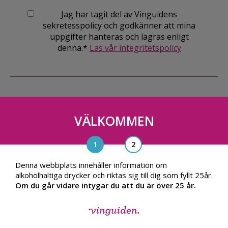
Jag har tagit del av Vinguidens
sekretesspolicy och godkänner att mina
uppgifter hanteras och lagras enligt
denna.*
Läs vår integritetspolicy
VÄLKOMMEN
Vinguiden Nordic AB
Blasieholmsgatan 4A, 111 48, Stockholm
info@vinguiden.com
Denna webbplats innehåller information om
alkoholhaltiga drycker och riktas sig till dig som fyllt 25år.
Om du går vidare intygar du att du är över 25 år.