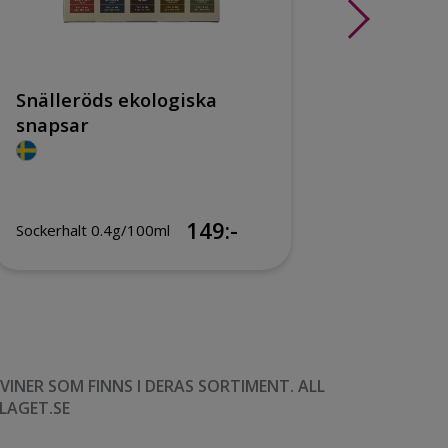
Snälleröds ekologiska
The La
snapsar
149:-
Sockerhalt 0.4g/100ml
Sockerhal
NER SOM FINNS I DERAS SORTIMENT. ALL
LAGET.SE