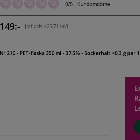
0/5
Kundomdöme
149:-
Jmf.pris 425.71 kr/l
Nr 210
- PET-flaska 350 ml
- 37.5%
- Sockerhalt <0,3 g per 
E
R
L