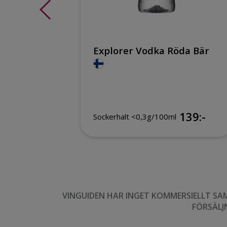
d
Explorer Vodka Röda Bär
155:-
139:-
Sockerhalt <0,3g/100ml
VINGUIDEN HAR INGET KOMMERSIELLT SA
FÖRSÄLJ