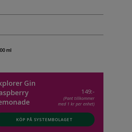
100 ml
xplorer Gin
149:-
aspberry
(Pant tillkommer
emonade
med 1 kr per enhet)
KÖP PÅ SYSTEMBOLAGET