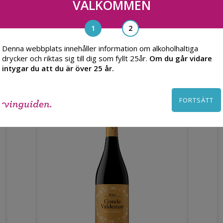
VÄLKOMMEN
Denna webbplats innehåller information om alkoholhaltiga
Du kanske också gillar
drycker och riktas sig till dig som fyllt 25år.
Om du går vidare
intygar du att du är över 25 år.
FORTSÄTT