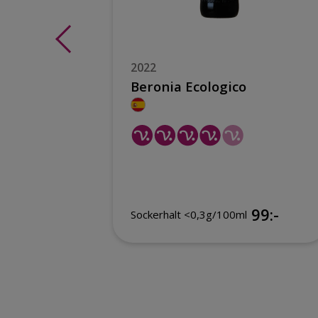
2022
Red
Beronia Ecologico
199:-
99:-
Sockerhalt <0,3g/100ml