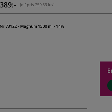
389:-
Jmf.pris 259.33 kr/l
Nr 73122
- Magnum 1500 ml
- 14%
E