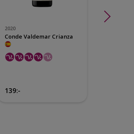
2020
2022
Conde Valdemar Crianza
El Coto
139:-
Sockerhal