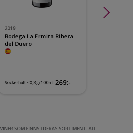
2019
2021
Bodega La Ermita Ribera
La Capi
del Duero
269:-
Sockerhalt <0,3g/100ml
Sockerhal
NER SOM FINNS I DERAS SORTIMENT. ALL