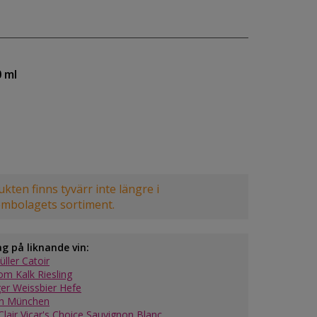
0 ml
kten finns tyvärr inte längre i
embolagets sortiment.
ag på liknande vin:
ller Catoir
om Kalk Riesling
ger Weissbier Hefe
n München
Clair Vicar's Choice Sauvignon Blanc