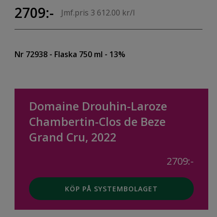
2709:-
Jmf.pris 3 612.00 kr/l
Nr 72938
- Flaska 750 ml
- 13%
Domaine Drouhin-Laroze
Chambertin-Clos de Beze
Grand Cru, 2022
2709:-
KÖP PÅ SYSTEMBOLAGET