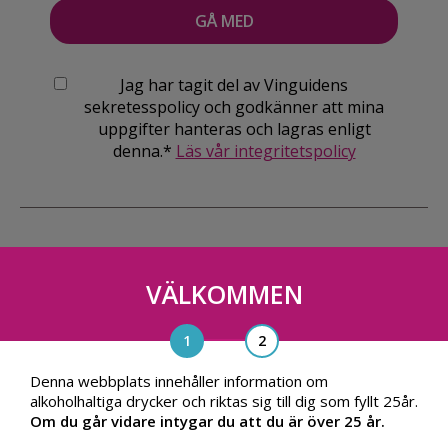
Jag har tagit del av Vinguidens
sekretesspolicy och godkänner att mina
uppgifter hanteras och lagras enligt
denna.*
Läs vår integritetspolicy
VÄLKOMMEN
Vinguiden Nordic AB
Blasieholmsgatan 4A, 111 48, Stockholm
info@vinguiden.com
Denna webbplats innehåller information om
alkoholhaltiga drycker och riktas sig till dig som fyllt 25år.
Om du går vidare intygar du att du är över 25 år.