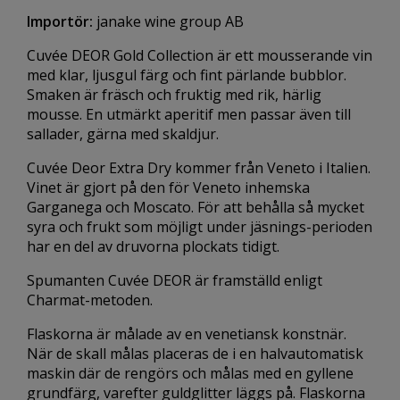
Importör:
janake wine group AB
Cuvée DEOR Gold Collection är ett mousserande vin
med klar, ljusgul färg och fint pärlande bubblor.
Smaken är fräsch och fruktig med rik, härlig
mousse. En utmärkt aperitif men passar även till
sallader, gärna med skaldjur.
Cuvée Deor Extra Dry kommer från Veneto i Italien.
Vinet är gjort på den för Veneto inhemska
Garganega och Moscato. För att behålla så mycket
syra och frukt som möjligt under jäsnings-perioden
har en del av druvorna plockats tidigt.
Spumanten Cuvée DEOR är framställd enligt
Charmat-metoden.
Flaskorna är målade av en venetiansk konstnär.
När de skall målas placeras de i en halvautomatisk
maskin där de rengörs och målas med en gyllene
grundfärg, varefter guldglitter läggs på. Flaskorna