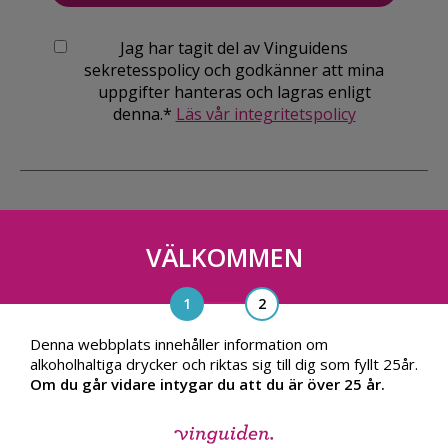
Jag har tagit del av Vinguidens
sekretesspolicy och godkänner att mina
uppgifter hanteras och lagras enligt
denna.*
Läs vår integritetspolicy
VÄLKOMMEN
Vinguiden Nordic AB
Blasieholmsgatan 4A, 111 48, Stockholm
info@vinguiden.com
Denna webbplats innehåller information om
alkoholhaltiga drycker och riktas sig till dig som fyllt 25år.
Om du går vidare intygar du att du är över 25 år.