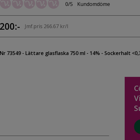
0/5
Kundomdöme
200:-
Jmf.pris 266.67 kr/l
Nr 73549
- Lättare glasflaska 750 ml
- 14%
- Sockerhalt <0,
C
V
S