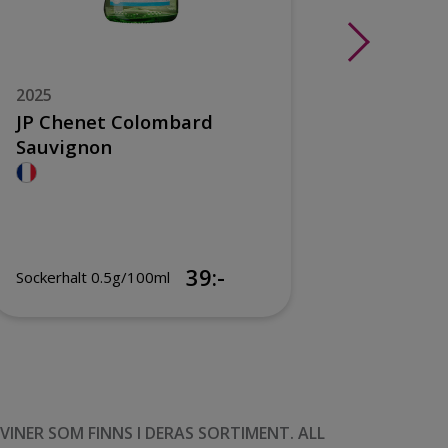
2025
2025
JP Chenet Colombard
Hubert
Sauvignon
Réserve
39:-
Sockerhalt 0.5g/100ml
Sockerhal
NER SOM FINNS I DERAS SORTIMENT. ALL