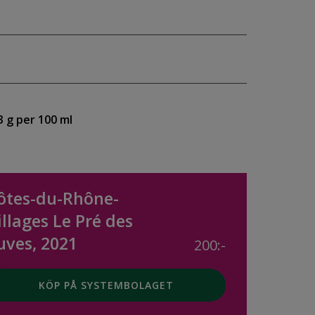
3 g per 100 ml
ôtes-du-Rhône-
illages Le Pré des
uves, 2021
200:-
KÖP PÅ SYSTEMBOLAGET