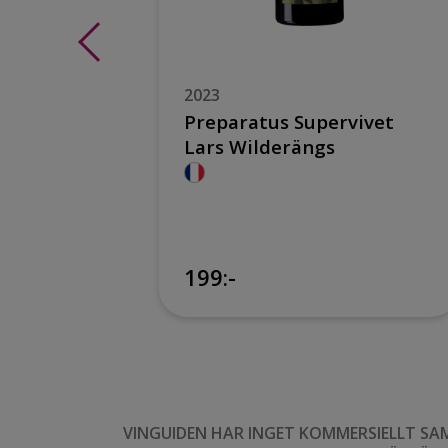
2023
 White
Preparatus Supervivet
Lars Wilderängs
199:-
199:-
VINGUIDEN HAR INGET KOMMERSIELLT SA