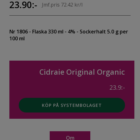
23.90:-
Jmf.pris 72.42 kr/l
Nr 1806
- Flaska 330 ml
- 4%
- Sockerhalt 5.0 g per
100 ml
Cidraie Original Organic
23.9:-
KÖP PÅ SYSTEMBOLAGET
Om