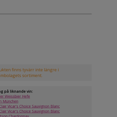
kten finns tyvärr inte längre i
embolagets sortiment.
ag på liknande vin:
ger Weissbier Hefe
n München
Clair Vicar's Choice Sauvignon Blanc
Clair Vicar's Choice Sauvignon Blanc
tson Chardonnay