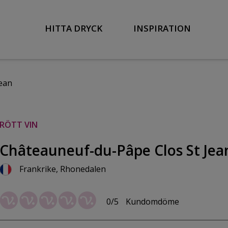
HITTA DRYCK
INSPIRATION
ean
RÖTT VIN
Châteauneuf-du-Pâpe Clos St Jea
Frankrike, Rhonedalen
0/5
Kundomdöme