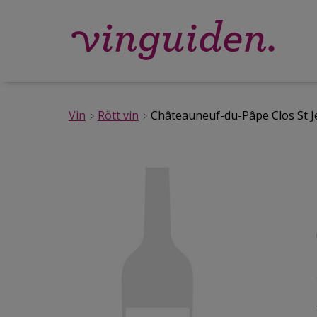
Vin
Rött vin
Châteauneuf-du-Pâpe Clos St J