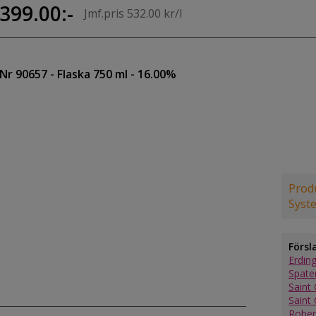
399.00:-
Jmf.pris 532.00 kr/l
Nr 90657
- Flaska 750 ml
- 16.00%
Produ
Syst
Försl
Erdin
Spate
Saint 
Saint 
Rober