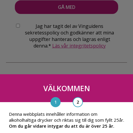
Jag har tagit del av Vinguidens
sekretesspolicy och godkänner att mina
uppgifter hanteras och lagras enligt
denna.*
Läs vår integritetspolicy
VÄLKOMMEN
Vinguiden Nordic AB
Blasieholmsgatan 4A, 111 48, Stockholm
info@vinguiden.com
Denna webbplats innehåller information om
alkoholhaltiga drycker och riktas sig till dig som fyllt 25år.
Om du går vidare intygar du att du är över 25 år.