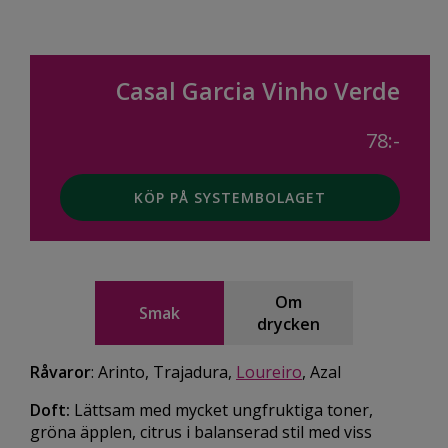
Casal Garcia Vinho Verde
78:-
KÖP PÅ SYSTEMBOLAGET
Om
Smak
drycken
Råvaror
: Arinto, Trajadura,
Loureiro
, Azal
Doft:
Lättsam med mycket ungfruktiga toner,
gröna äpplen, citrus i balanserad stil med viss