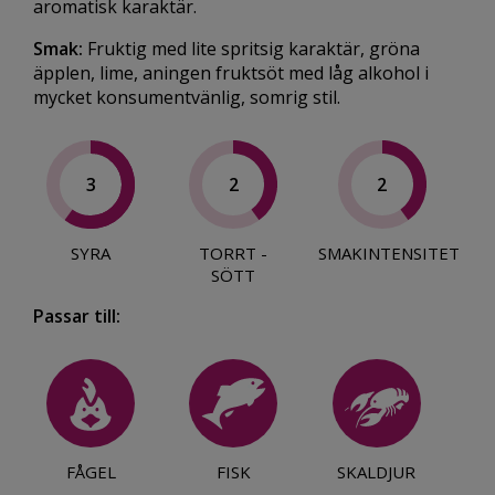
aromatisk karaktär.
Smak:
Fruktig med lite spritsig karaktär, gröna
äpplen, lime, aningen fruktsöt med låg alkohol i
mycket konsumentvänlig, somrig stil.
3
2
2
SYRA
TORRT -
SMAKINTENSITET
SÖTT
Passar till:
FÅGEL
FISK
SKALDJUR