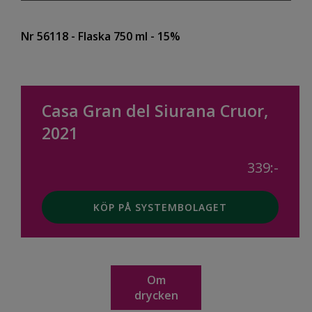
Nr 56118
- Flaska 750 ml
- 15%
Casa Gran del Siurana Cruor,
2021
339:-
KÖP PÅ SYSTEMBOLAGET
Om
drycken