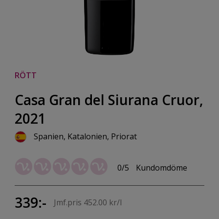
RÖTT
Casa Gran del Siurana Cruor,
2021
Spanien, Katalonien, Priorat
0/5
Kundomdöme
339:-
Jmf.pris 452.00 kr/l