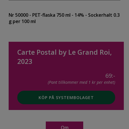
Nr 50000
- PET-flaska 750 ml
- 14%
- Sockerhalt 0.3
g per 100 ml
Carte Postal by Le Grand Roi,
2023
69:-
(Pant tillkommer med 1 kr per enhet)
KÖP PÅ SYSTEMBOLAGET
Om