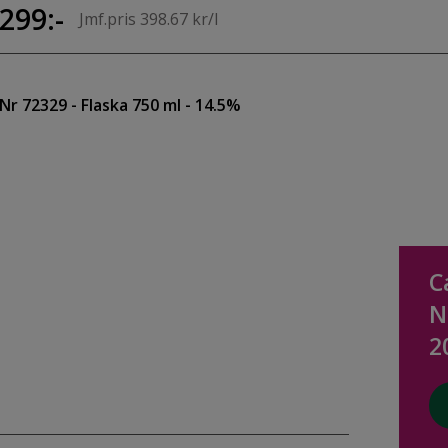
299:-
Jmf.pris 398.67 kr/l
Nr 72329
- Flaska 750 ml
- 14.5%
C
N
2