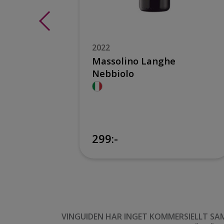
2022
ino Col
Massolino Langhe
Nebbiolo
299:-
299:-
VINGUIDEN HAR INGET KOMMERSIELLT SA