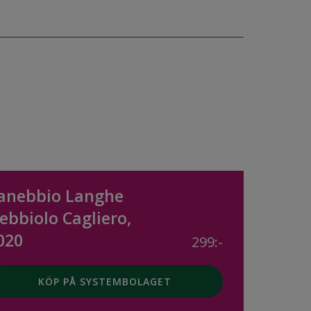
anebbio Langhe
ebbiolo Cagliero,
020
299:-
KÖP PÅ SYSTEMBOLAGET