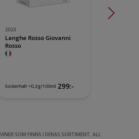
2023
2023
Langhe Rosso Giovanni
Cigliut
Rosso
299:-
299:-
Sockerhalt <0,3g/100ml
NER SOM FINNS I DERAS SORTIMENT. ALL