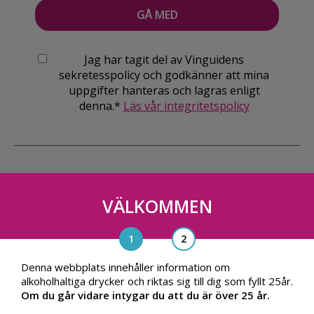
Jag har tagit del av Vinguidens
sekretesspolicy och godkänner att mina
uppgifter hanteras och lagras enligt
denna.*
Läs vår integritetspolicy
VÄLKOMMEN
Vinguiden Nordic AB
Blasieholmsgatan 4A, 111 48, Stockholm
info@vinguiden.com
Denna webbplats innehåller information om
alkoholhaltiga drycker och riktas sig till dig som fyllt 25år.
Om du går vidare intygar du att du är över 25 år.