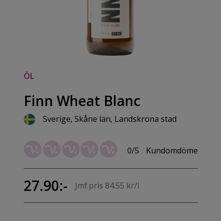
ÖL
Finn Wheat Blanc
Sverige, Skåne län, Landskrona stad
0/5
Kundomdöme
27.90:-
Jmf.pris 84.55 kr/l