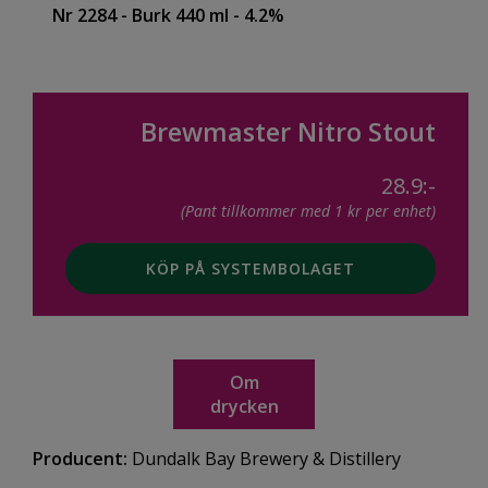
Nr 2284
- Burk 440 ml
- 4.2%
Brewmaster Nitro Stout
28.9:-
(Pant tillkommer med 1 kr per enhet)
KÖP PÅ SYSTEMBOLAGET
Om
drycken
Producent:
Dundalk Bay Brewery & Distillery