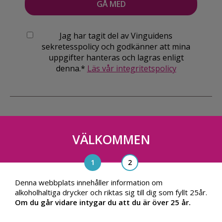
Jag har tagit del av Vinguidens
sekretesspolicy och godkänner att mina
uppgifter hanteras och lagras enligt
denna.*
Läs vår integritetspolicy
VÄLKOMMEN
Vinguiden Nordic AB
Blasieholmsgatan 4A, 111 48, Stockholm
info@vinguiden.com
Denna webbplats innehåller information om
alkoholhaltiga drycker och riktas sig till dig som fyllt 25år.
Om du går vidare intygar du att du är över 25 år.