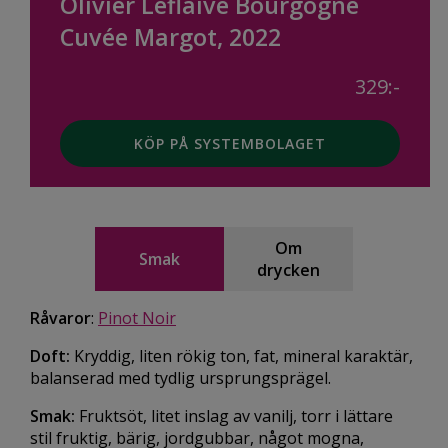
Olivier Leflaive Bourgogne
Cuvée Margot, 2022
329:-
KÖP PÅ SYSTEMBOLAGET
Om
Smak
drycken
Råvaror
:
Pinot Noir
Doft:
Kryddig, liten rökig ton, fat, mineral karaktär,
balanserad med tydlig ursprungsprägel.
Smak:
Fruktsöt, litet inslag av vanilj, torr i lättare
stil fruktig, bärig, jordgubbar, något mogna,