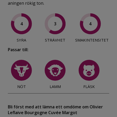
aningen rökig ton.
4
3
4
SYRA
STRÄVHET
SMAKINTENSITET
Passar till:
NÖT
LAMM
FLÄSK
Bli först med att lämna ett omdöme om Olivier
Leflaive Bourgogne Cuvée Margot