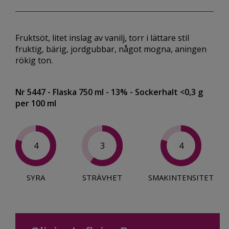
Fruktsöt, litet inslag av vanilj, torr i lättare stil
fruktig, bärig, jordgubbar, något mogna, aningen
rökig ton.
Nr 5447
- Flaska 750 ml
- 13%
- Sockerhalt <0,3 g
per 100 ml
4
3
4
SYRA
STRÄVHET
SMAKINTENSITET