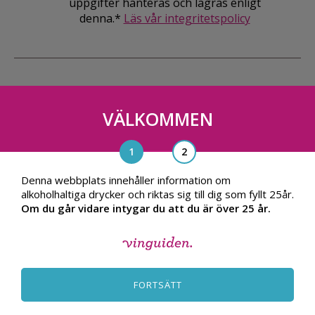
uppgifter hanteras och lagras enligt
denna.*
Läs vår integritetspolicy
VÄLKOMMEN
Vinguiden Nordic AB
Blasieholmsgatan 4A, 111 48, Stockholm
info@vinguiden.com
Denna webbplats innehåller information om
alkoholhaltiga drycker och riktas sig till dig som fyllt 25år.
Om du går vidare intygar du att du är över 25 år.
OM VINGUIDEN
ALLMÄNNA VILLKOR
FORTSÄTT
INTEGRITETSPOLICY