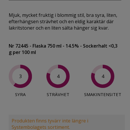
Mjuk, mycket fruktig i blommig stil, bra syra, liten,
efterhängsen strävhet och en eldig karaktär där
lakritstoner och en liten sälta hänger sig kvar.
Nr 72445
- Flaska 750 ml
- 14.5%
- Sockerhalt <0,3
g per 100 ml
3
4
4
SYRA
STRÄVHET
SMAKINTENSITET
Produkten finns tyvärr inte längre i
Systembolagets sortiment.