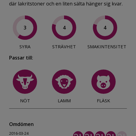
där lakritstoner och en liten sälta hänger sig kvar.
3
4
4
SYRA
STRÄVHET
SMAKINTENSITET
Passar till:
NÖT
LAMM
FLÄSK
Omdömen
2016-03-24