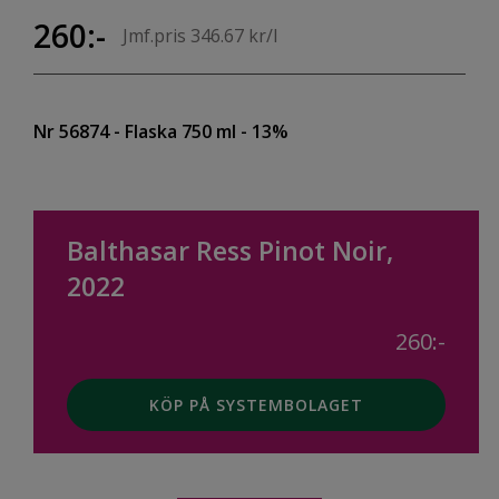
260:-
Jmf.pris 346.67 kr/l
Nr 56874
- Flaska 750 ml
- 13%
Balthasar Ress Pinot Noir,
2022
260:-
KÖP PÅ SYSTEMBOLAGET