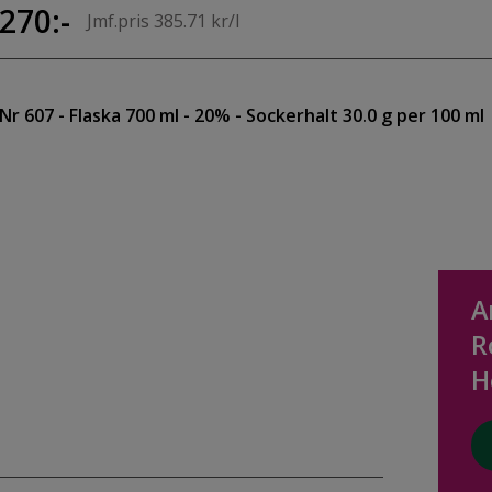
270:-
Jmf.pris 385.71 kr/l
Nr 607
- Flaska 700 ml
- 20%
- Sockerhalt 30.0 g per 100 ml
A
R
H