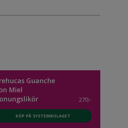
rehucas Guanche
on Miel
onungslikör
270:-
KÖP PÅ SYSTEMBOLAGET