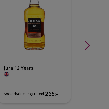
Jura 12 Years
Västku
265:-
Sockerhalt <0,3g/100ml
Sockerhal