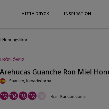
HITTA DRYCK
INSPIRATION
l Honungslikör
LIKÖR, ÖVRIG
Arehucas Guanche Ron Miel Hon
Spanien, Kanarieöarna
4/5
Kundomdöme