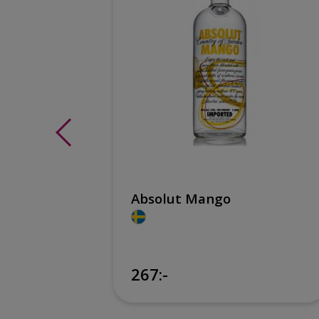
Dry Gin
Absolut Mango
260:-
267:-