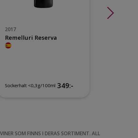
2017
2017
Remelluri Reserva
Campil
349:-
349:-
Sockerhalt <0,3g/100ml
NER SOM FINNS I DERAS SORTIMENT. ALL