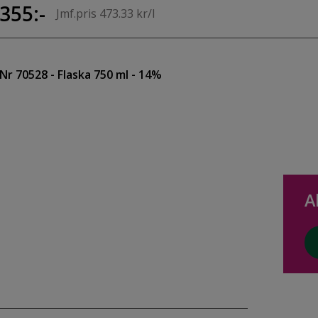
355:-
Jmf.pris 473.33 kr/l
Nr 70528
- Flaska 750 ml
- 14%
A