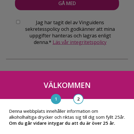
Jag har tagit del av Vinguidens
sekretesspolicy och godkänner att mina
uppgifter hanteras och lagras enligt
denna.*
Läs vår integritetspolicy
VÄLKOMMEN
Vinguiden Nordic AB
Blasieholmsgatan 4A, 111 48, Stockholm
info@vinguiden.com
Denna webbplats innehåller information om
alkoholhaltiga drycker och riktas sig till dig som fyllt 25år.
Om du går vidare intygar du att du är över 25 år.