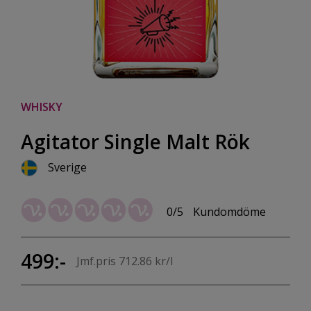
WHISKY
Agitator Single Malt Rök
Sverige
0/5
Kundomdöme
499:-
Jmf.pris 712.86 kr/l