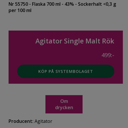
Nr 55750
- Flaska 700 ml
- 43%
- Sockerhalt <0,3 g
per 100 ml
Agitator Single Malt Rök
499:-
KÖP PÅ SYSTEMBOLAGET
Om
drycken
Producent:
Agitator