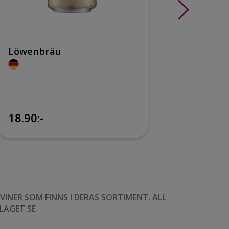
Löwenbräu
Erding
Kristal
18.90:-
26.50:
NER SOM FINNS I DERAS SORTIMENT. ALL
LAGET.SE