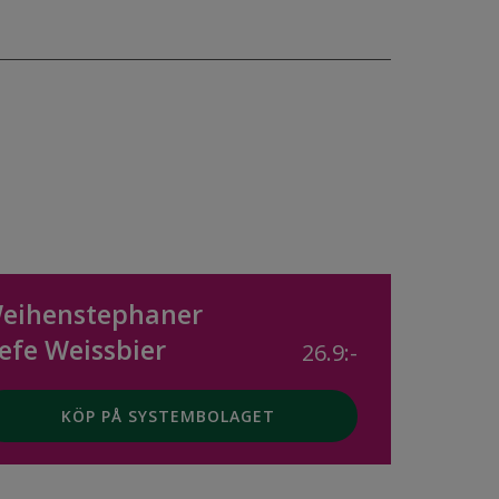
eihenstephaner
efe Weissbier
26.9:-
KÖP PÅ SYSTEMBOLAGET