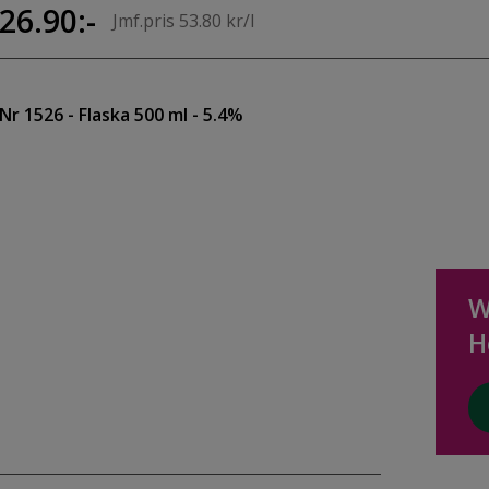
26.90:-
Jmf.pris 53.80 kr/l
Nr 1526
- Flaska 500 ml
- 5.4%
W
H