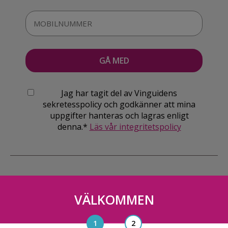
Jag har tagit del av Vinguidens
sekretesspolicy och godkänner att mina
uppgifter hanteras och lagras enligt
denna.*
Läs vår integritetspolicy
VÄLKOMMEN
Vinguiden Nordic AB