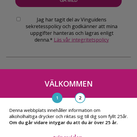
Jag har tagit del av Vinguidens
sekretesspolicy och godkänner att mina
uppgifter hanteras och lagras enligt
denna.*
Läs vår integritetspolicy
VÄLKOMMEN
Vinguiden Nordic AB
Blasieholmsgatan 4A, 111 48, Stockholm
info@vinguiden.com
Denna webbplats innehåller information om
alkoholhaltiga drycker och riktas sig till dig som fyllt 25år.
Om du går vidare intygar du att du är över 25 år.