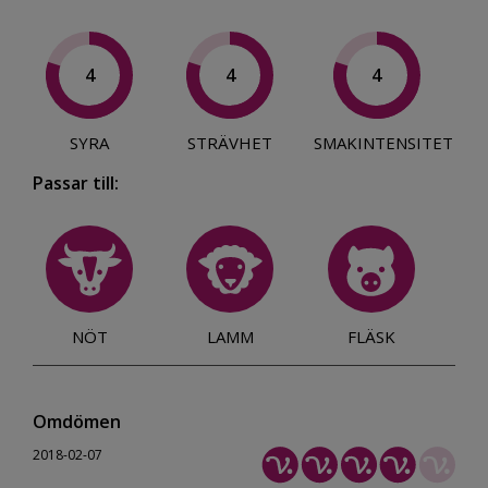
4
4
4
SYRA
STRÄVHET
SMAKINTENSITET
Passar till:
NÖT
LAMM
FLÄSK
Omdömen
2018-02-07