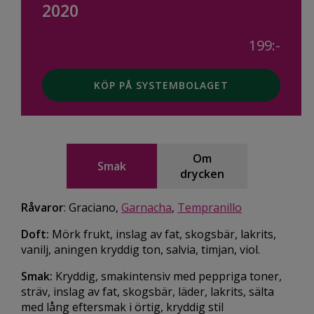
2020
199:-
KÖP PÅ SYSTEMBOLAGET
Om
Smak
drycken
Råvaror
: Graciano,
Garnacha
,
Tempranillo
Doft:
Mörk frukt, inslag av fat, skogsbär, lakrits,
vanilj, aningen kryddig ton, salvia, timjan, viol.
Smak:
Kryddig, smakintensiv med peppriga toner,
sträv, inslag av fat, skogsbär, läder, lakrits, sälta
med lång eftersmak i örtig, kryddig stil