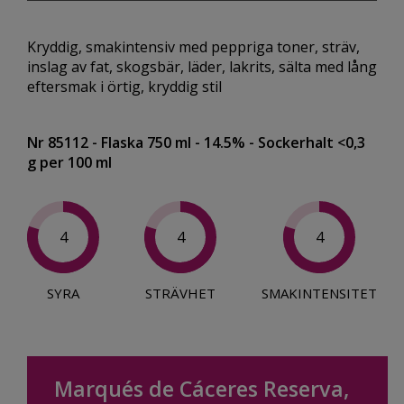
Kryddig, smakintensiv med peppriga toner, sträv,
inslag av fat, skogsbär, läder, lakrits, sälta med lång
eftersmak i örtig, kryddig stil
Nr 85112
- Flaska 750 ml
- 14.5%
- Sockerhalt <0,3
g per 100 ml
4
4
4
SYRA
STRÄVHET
SMAKINTENSITET
Marqués de Cáceres Reserva,