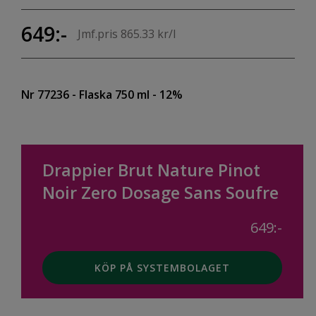
649:-
Jmf.pris 865.33 kr/l
Nr 77236
- Flaska 750 ml
- 12%
Drappier Brut Nature Pinot
Noir Zero Dosage Sans Soufre
649:-
KÖP PÅ SYSTEMBOLAGET