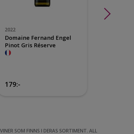
2022
2024
Domaine Fernand Engel
Jean Bi
Pinot Gris Réserve
Grand C
179:-
Sockerhal
NER SOM FINNS I DERAS SORTIMENT. ALL