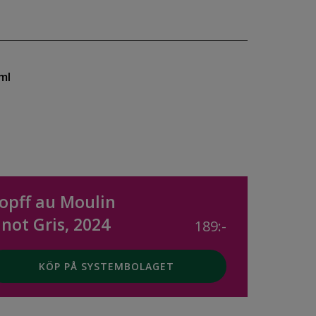
ml
opff au Moulin
inot Gris, 2024
189:-
KÖP PÅ SYSTEMBOLAGET