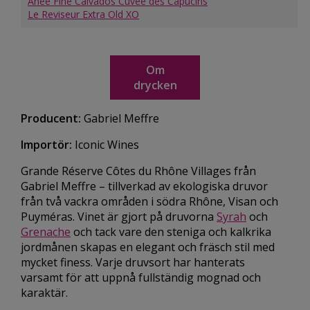
Anée Fine Calvados Cuvée des Capucins
Le Reviseur Extra Old XO
Om
drycken
Producent:
Gabriel Meffre
Importör:
Iconic Wines
Grande Réserve Côtes du Rhône Villages från
Gabriel Meffre – tillverkad av ekologiska druvor
från två vackra områden i södra Rhône, Visan och
Puyméras. Vinet är gjort på druvorna
Syrah
och
Grenache
och tack vare den steniga och kalkrika
jordmånen skapas en elegant och fräsch stil med
mycket finess. Varje druvsort har hanterats
varsamt för att uppnå fullständig mognad och
karaktär.