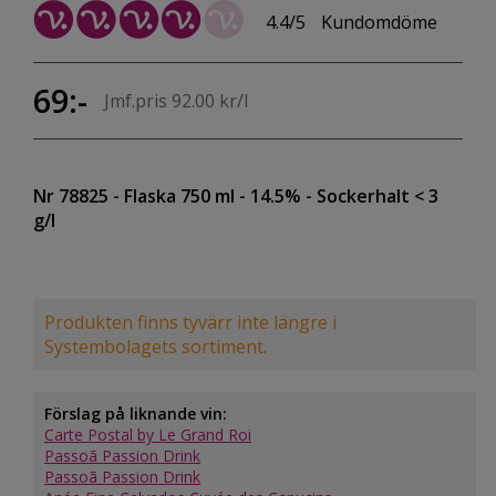
4.4/5
Kundomdöme
69:-
Jmf.pris 92.00 kr/l
Nr 78825
- Flaska 750 ml
- 14.5%
- Sockerhalt < 3
g/l
Produkten finns tyvärr inte längre i
Systembolagets sortiment.
Förslag på liknande vin:
Carte Postal by Le Grand Roi
Passoã Passion Drink
Passoã Passion Drink