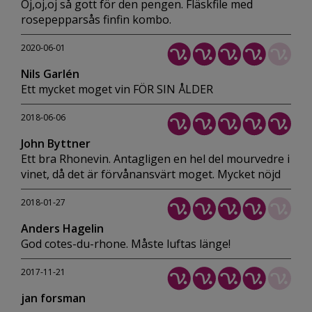
Oj,oj,oj så gott för den pengen. Fläskfile med
rosepepparsås finfin kombo.
2020-06-01
Nils Garlén
Ett mycket moget vin FÖR SIN ÅLDER
2018-06-06
John Byttner
Ett bra Rhonevin. Antagligen en hel del mourvedre i
vinet, då det är förvånansvärt moget. Mycket nöjd
2018-01-27
Anders Hagelin
God cotes-du-rhone. Måste luftas länge!
2017-11-21
jan forsman