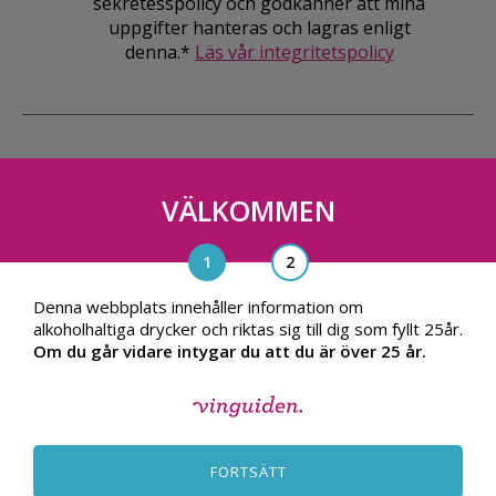
sekretesspolicy och godkänner att mina
uppgifter hanteras och lagras enligt
denna.*
Läs vår integritetspolicy
VÄLKOMMEN
Vinguiden Nordic AB
Blasieholmsgatan 4A, 111 48, Stockholm
info@vinguiden.com
Denna webbplats innehåller information om
alkoholhaltiga drycker och riktas sig till dig som fyllt 25år.
Om du går vidare intygar du att du är över 25 år.
OM VINGUIDEN
ALLMÄNNA VILLKOR
FORTSÄTT
INTEGRITETSPOLICY