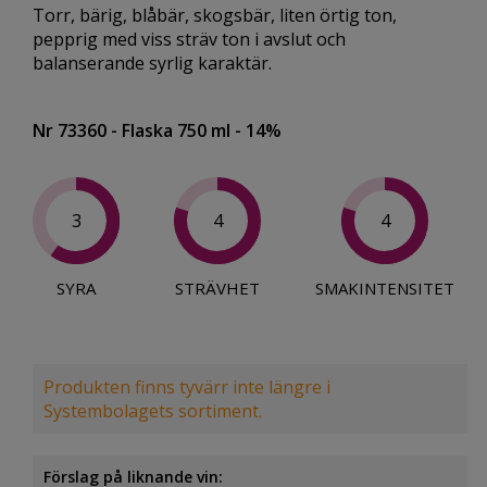
Torr, bärig, blåbär, skogsbär, liten örtig ton,
pepprig med viss sträv ton i avslut och
balanserande syrlig karaktär.
Nr 73360
- Flaska 750 ml
- 14%
3
4
4
SYRA
STRÄVHET
SMAKINTENSITET
Produkten finns tyvärr inte längre i
Systembolagets sortiment.
Förslag på liknande vin: