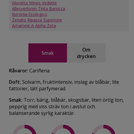
Moretta Wines Vedette
Allesverloren Tinta Barocca
Beronia Ecologico
Zenato Ripassa Superiore
Amarone A Alpha Zeta
Om
Smak
drycken
Råvaror
: Cariñena
Doft:
Solvarm, fruktintensiv, inslag av blåbär, lite
fattoner, lätt parfymerad.
Smak:
Torr, bärig, blåbär, skogsbär, liten örtig ton,
pepprig med viss sträv ton i avslut och
balanserande syrlig karaktär.