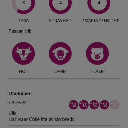
3
4
4
SYRA
STRÄVHET
SMAKINTENSITET
Passar till:
NÖT
LAMM
FLÄSK
Omdömen
2018-02-07
Ulla
Här visar Chile lite av sin bredd