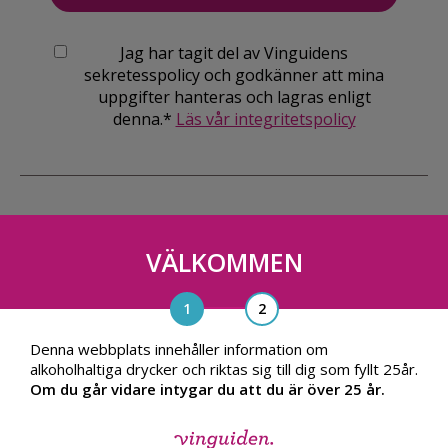
Jag har tagit del av Vinguidens
sekretesspolicy och godkänner att mina
uppgifter hanteras och lagras enligt
denna.*
Läs vår integritetspolicy
VÄLKOMMEN
Vinguiden Nordic AB
Blasieholmsgatan 4A, 111 48, Stockholm
info@vinguiden.com
Denna webbplats innehåller information om
alkoholhaltiga drycker och riktas sig till dig som fyllt 25år.
Om du går vidare intygar du att du är över 25 år.