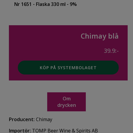
Nr 1651
- Flaska 330 ml
- 9%
Chimay blå
39.9:-
KÖP PÅ SYSTEMBOLAGET
Om
drycken
Producent:
Chimay
Importör:
TOMP Beer Wine & Spirits AB