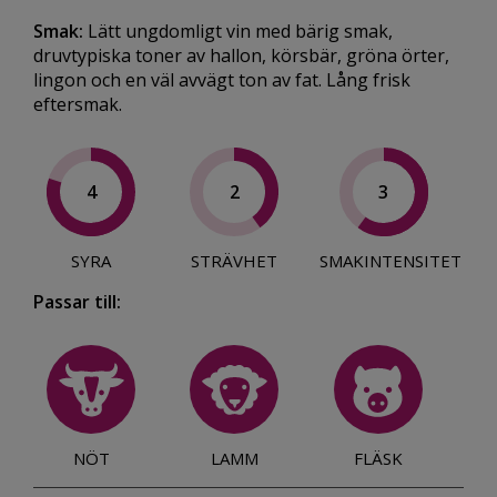
Smak:
Lätt ungdomligt vin med bärig smak,
druvtypiska toner av hallon, körsbär, gröna örter,
lingon och en väl avvägt ton av fat. Lång frisk
eftersmak.
4
2
3
SYRA
STRÄVHET
SMAKINTENSITET
Passar till:
NÖT
LAMM
FLÄSK