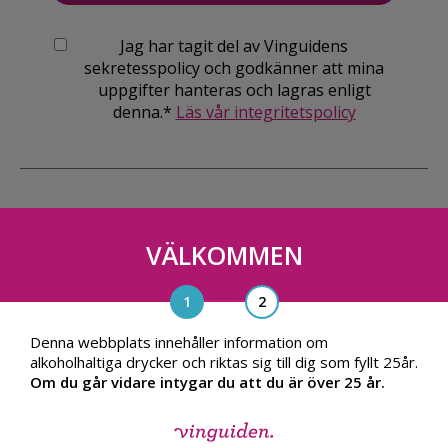
Jag har tagit del av Vinguidens
sekretesspolicy och godkänner att mina
uppgifter hanteras och lagras enligt
denna.*
Läs vår integritetspolicy
VÄLKOMMEN
Vinguiden Nordic AB
Blasieholmsgatan 4A, 111 48, Stockholm
info@vinguiden.com
Denna webbplats innehåller information om
alkoholhaltiga drycker och riktas sig till dig som fyllt 25år.
Om du går vidare intygar du att du är över 25 år.