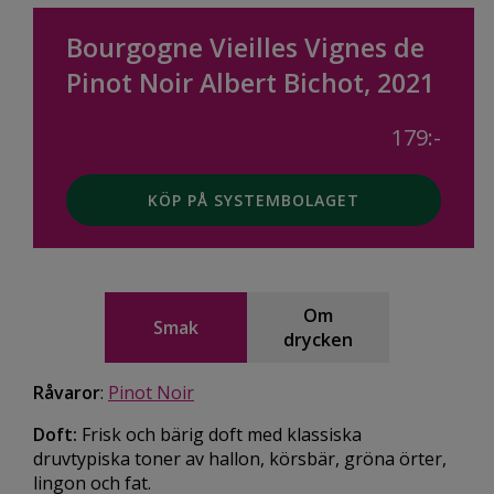
Bourgogne Vieilles Vignes de
Pinot Noir Albert Bichot, 2021
179:-
KÖP PÅ SYSTEMBOLAGET
Om
Smak
drycken
Råvaror
:
Pinot Noir
Doft:
Frisk och bärig doft med klassiska
druvtypiska toner av hallon, körsbär, gröna örter,
lingon och fat.