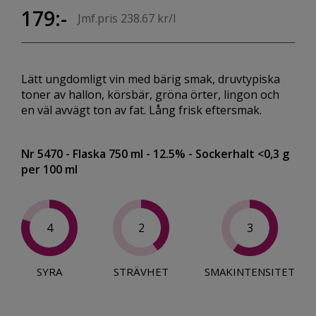
179:-
Jmf.pris 238.67 kr/l
Lätt ungdomligt vin med bärig smak, druvtypiska
toner av hallon, körsbär, gröna örter, lingon och
en väl avvägt ton av fat. Lång frisk eftersmak.
Nr 5470
- Flaska 750 ml
- 12.5%
- Sockerhalt <0,3 g
per 100 ml
4
2
3
SYRA
STRÄVHET
SMAKINTENSITET